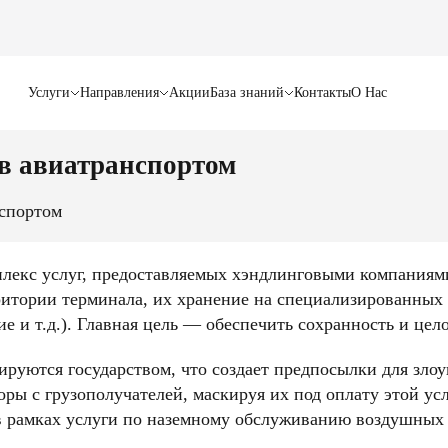
Услуги
Направления
Акции
База знаний
Контакты
О Нас
в авиатранспортом
нспортом
мплекс услуг, предоставляемых хэндлинговыми компаниям
рритории терминала, их хранение на специализированных 
 и т.д.). Главная цель — обеспечить сохранность и цело
ируются государством, что создает предпосылки для зло
ры с грузополучателей, маскируя их под оплату этой ус
в рамках услуги по наземному обслуживанию воздушных 