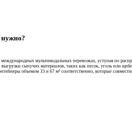
м нужно?
 в международных мультимодальных перевозках, уступая по рас
 выгрузки сыпучих материалов, таких как песок, уголь или щебе
контейнеры объемом 33 и 67 м³ соответственно, которые совме